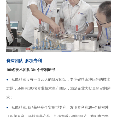
资深团队 多项专利
100名技术团队 30+个专利证书
●
弘能精密设有一直20人的研发团队，专突破精密冲压件
的技术
难题，还拥有100名专业技术生产团队，满足企
业大批量的定制需
求；
●
弘能精密现已获得多个实用型专利、发明专利和20+个
精密冲
压相关专利，科技完善产品，即使您看不到的细
节，我们也力争