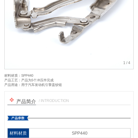
1
/
4
材料材质：SPP440
产品工艺：产品为5个冲压件完成
产品用途：用于汽车发动机引擎盖铰链
/ INTRODUCTION
产品简介
材料材质
SPP440