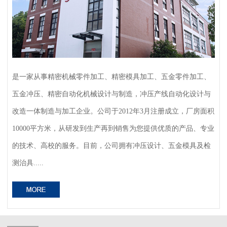
是一家从事精密机械零件加工、精密模具加工、五金零件加工、
五金冲压、精密自动化机械设计与制造，冲压产线自动化设计与
改造一体制造与加工企业。公司于2012年3月注册成立，厂房面积
10000平方米，从研发到生产再到销售为您提供优质的产品、专业
的技术、高校的服务。目前，公司拥有冲压设计、五金模具及检
测治具.....