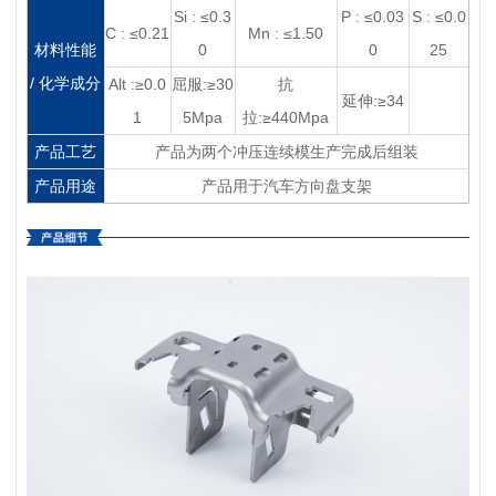
Si : ≤0.3
P : ≤0.03
S : ≤0.0
C : ≤0.21
Mn : ≤1.50
材料性能
0
0
25
/ 化学成分
Alt :≥0.0
屈服:≥30
抗
延伸:≥34
1
5Mpa
拉:≥440Mpa
产品工艺
产品为两个冲压连续模生产完成后组装
产品用途
产品用于汽车方向盘支架