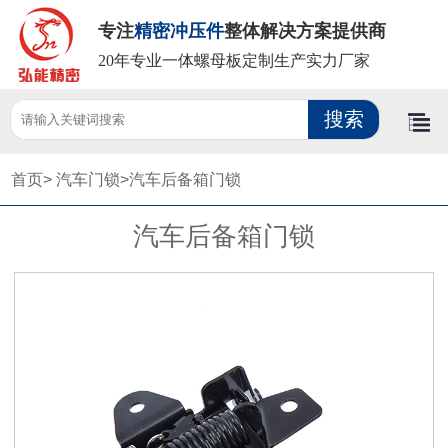
专注
精密冲压件
整体解决方案提供商
20年专业一体螺母板定制生产实力厂家
首页>
汽车门锁>
汽车后备箱门锁
汽车后备箱门锁