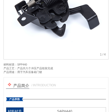
1
/
4
材料材质：SPP440
产品工艺：产品共六个冲压产品组装完成
产品用途：用于汽车后备箱门锁
/ INTRODUCTION
产品简介
材料材质
SAPH440