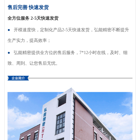
售后完善 快速发货
全方位服务 2-5天快速发货
●
开模速度快，定制化产品2-5天快速发货，弘能精密不断
提升
生产实力，提高效率；
●
弘能精密提供全方位的售后服务，7*12小时在线，及
时、细
致、周到、让您售后无忧。