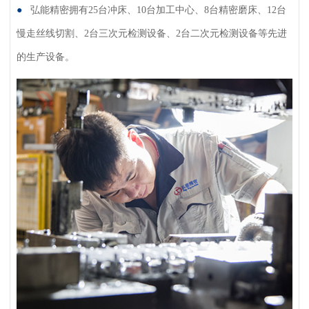
●
弘能精密拥有25台冲床、10台加工中心、8台精密磨
床、12台
慢走丝线切割、2台三次元检测设备、2台二次
元检测设备等先进
的生产设备。