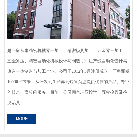
是一家从事精密机械零件加工、精密模具加工、五金零件加工、
五金冲压、精密自动化机械设计与制造，冲压产线自动化设计与
改造一体制造与加工企业。公司于2012年3月注册成立，厂房面积
10000平方米，从研发到生产再到销售为您提供优质的产品、专业
的技术、高校的服务。目前，公司拥有冲压设计、五金模具及检
测治具.....