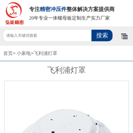
专注
精密冲压件
整体解决方案提供商
20年专业一体螺母板定制生产实力厂家
首页>
小家电>
飞利浦灯罩
飞利浦灯罩